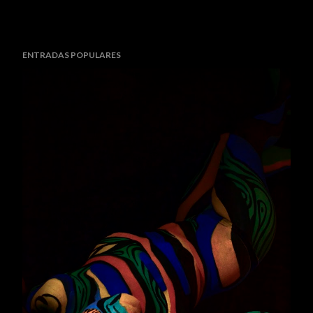
ENTRADAS POPULARES