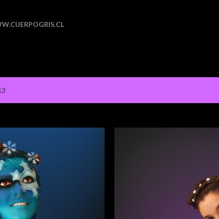
Ir al contenido principal
W.CUERPOGRIS.CL
13