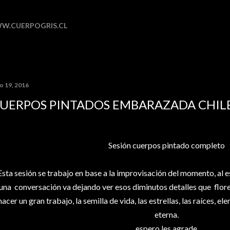
Ir al contenido principal
W.CUERPOGRIS.CL
io 19, 2016
UERPOS PINTADOS EMBARAZADA CHIL
Sesión cuerpos pintado completo
Esta sesión se trabajo en base a la improvisación del momento, al es
una conversación va dejando ver esos diminutos detalles que flor
hacer un gran trabajo, la semilla de vida, las estrellas, las raíces, 
eterna.
espero les agrade