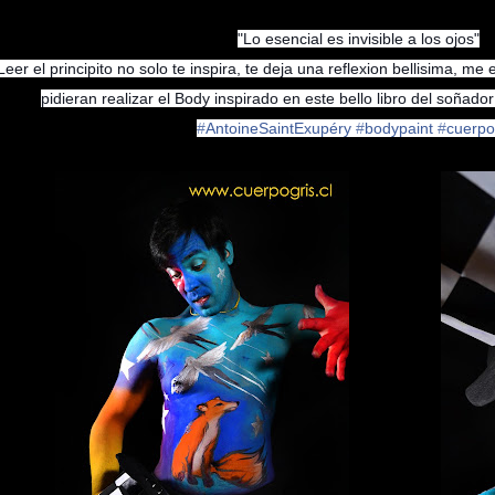
"Lo esencial es invisible a los ojos"
Leer el principito no solo te inspira, te deja una reflexion bellisima, 
pidieran realizar el Body inspirado en este bello libro del soñad
‪#‎
AntoineSaintExupéry‬
‪#‎
bodypaint‬
‪#‎
cuerpog