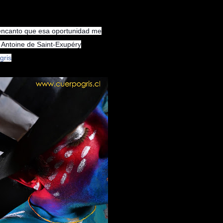
me encanto que esa oportunidad me
or Antoine de Saint-Exupéry
ris‬