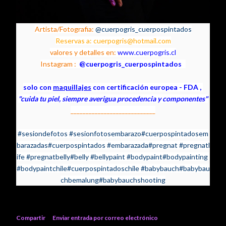
Artista/Fotografia:
@cuerpogris_cuerpospintados
Reservas a: cuerpogris@hotmail.com
valores y detalles en:
www.cuerpogris.cl
Instagram :
@cuerpogris_cuerpospintados
solo con
maquillajes
con
certificación
europea - FDA ,
"cuida tu piel, siempre averigua procedencia y componentes"
_________________________
___
#sesiondefotos
#sesionfotosembarazo
#cuerpospintadosem
barazadas
#cuerpospintados
#embarazada
#pregnat
#pregnatl
ife
#pregnatbelly
#belly
#bellypaint
#bodypaint
#bodypainting
#bodypaintchile
#cuerpospintadoschile
#babybauch
#babybau
chbemalung
#babybauchshooting
Compartir
Enviar entrada por correo electrónico